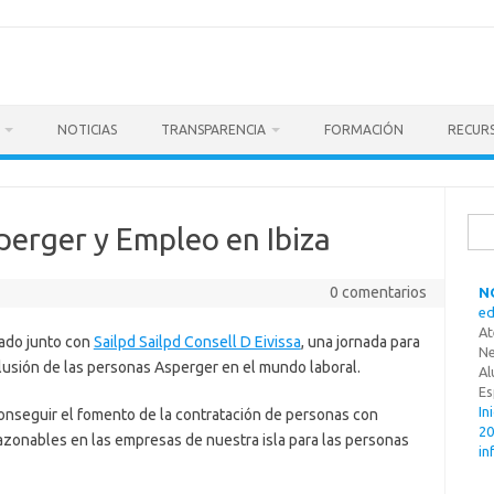
NOTICIAS
TRANSPARENCIA
FORMACIÓN
RECUR
Busc
erger y Empleo en Ibiza
0 comentarios
N
ed
At
zado junto con
Sailpd Sailpd Consell D Eivissa
, una jornada para
Ne
lusión de las personas Asperger en el mundo laboral.
Al
Es
In
onseguir el fomento de la contratación de personas con
20
razonables en las empresas de nuestra isla para las personas
in