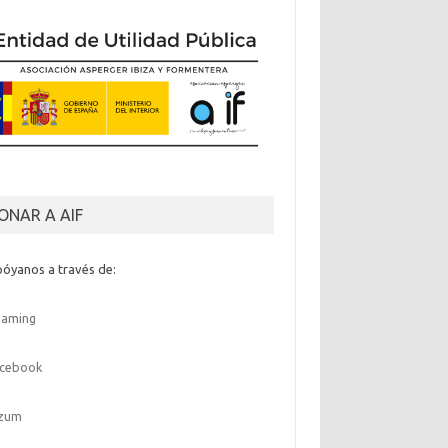
ONAR A AIF
óyanos a través de:
eaming
acebook
izum