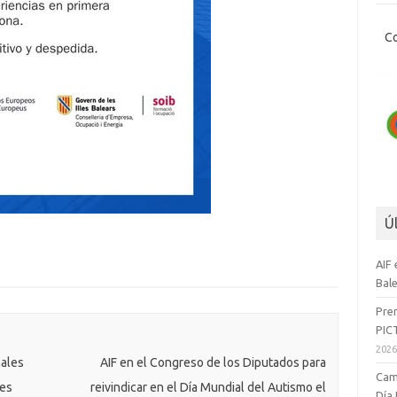
C
Ú
AIF 
Bal
Prem
PIC
202
ales
AIF en el Congreso de los Diputados para
Cam
nes
reivindicar en el Día Mundial del Autismo el
Día 