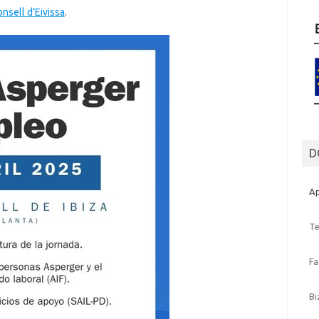
nsell d’Eivissa
.
D
Ap
T
F
B