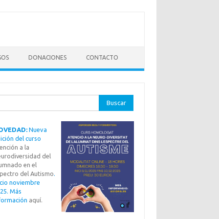
SOS
DONACIONES
CONTACTO
ar:
OVEDAD:
Nueva
ición del curso
ención a la
urodiversidad del
umnado en el
pectro del Autismo
.
icio noviembre
25. Más
formación
aquí.