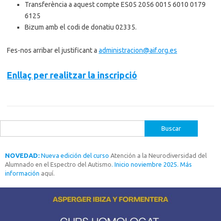
Transferència a aquest compte ES05 2056 0015 6010 0179
6125
Bizum amb el codi de donatiu 02335.
Fes-nos arribar el justificant a
administracion@aif.org.es
Enllaç per realitzar la inscripció
Buscar:
NOVEDAD:
Nueva edición del curso
Atención a la Neurodiversidad del
Alumnado en el Espectro del Autismo
. Inicio noviembre 2025. Más
información
aquí.