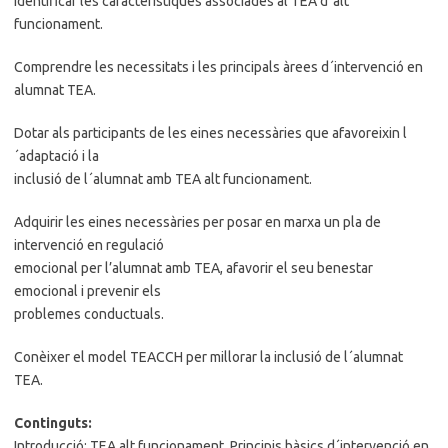
Identificar les característiques associades al TEA d´alt
funcionament.
Comprendre les necessitats i les principals àrees d´intervenció en
alumnat TEA.
Dotar als participants de les eines necessàries que afavoreixin l
´adaptació i la
inclusió de l´alumnat amb TEA alt funcionament.
Adquirir les eines necessàries per posar en marxa un pla de
intervenció en regulació
emocional per l’alumnat amb TEA, afavorir el seu benestar
emocional i prevenir els
problemes conductuals.
Conèixer el model TEACCH per millorar la inclusió de l´alumnat
TEA.
Continguts:
Introducció: TEA alt funcionament. Principis bàsics d´intervenció en